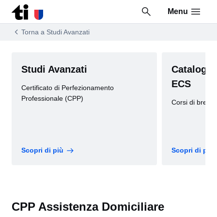
Menu
Vai al contenuto della pagina
Vai al piè di pagina
Torna a Studi Avanzati
Studi Avanzati
Catalogo 
ECS
Certificato di Perfezionamento
Professionale (CPP)
Corsi di breve
Scopri di più
Scopri di più
CPP Assistenza Domiciliare