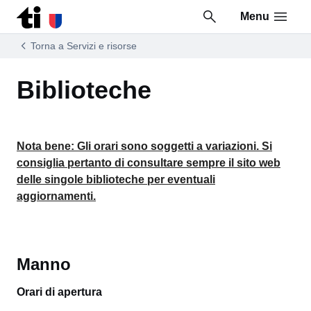
Menu
Vai al contenuto della pagina
Vai al piè di pagina
Torna a Servizi e risorse
Biblioteche
Nota bene: Gli orari sono soggetti a variazioni. Si
consiglia pertanto di consultare sempre il sito web
delle singole biblioteche per eventuali
aggiornamenti.
Manno
Orari di apertura