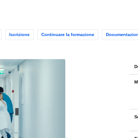
Iscrizione
Continuare la formazione
Documentazio
D
M
S