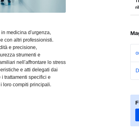
T
r
a in medicina d'urgenza,
Mag
on altri professionisti.
ità e precisione,
o
curezza strumenti e
iliari nell'affrontare lo stress
ristiche e atti delegati dai
D
i trattamenti specifici e
i loro compiti principali.
F