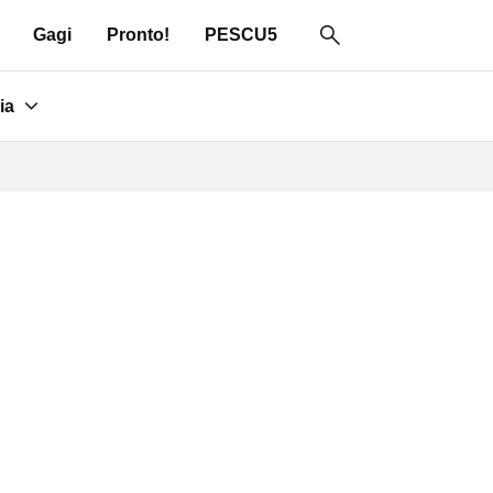
Gagi
Pronto!
PESCU5
ia
for "Area media"