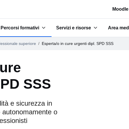
Moodle
Percorsi formativi
Servizi e risorse
Area med
a scuola"
Submenu for "Percorsi formativi"
Submenu for "Servizi e risorse"
Submenu 
essionale superiore
Esperta/o in cure urgenti dipl. SPD SSS
cure
 SPD SSS
ità e sicurezza in
do autonomamente o
essionisti