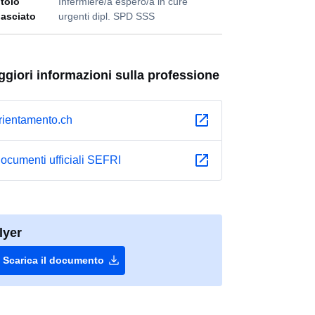
itolo
Infermiere/a espero/a in cure
ilasciato
urgenti dipl. SPD SSS
giori informazioni sulla professione
rientamento.ch
ocumenti ufficiali SEFRI
lyer
download
Scarica il documento