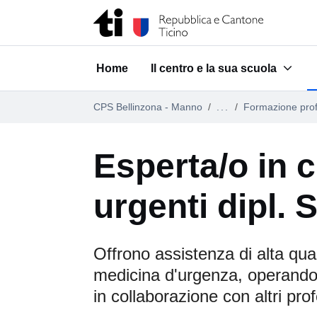
Vai al contenuto della pagina
Vai al piè di pagina
Home
Il centro e la sua scuola
Submenu for "Il centro e la su
CPS Bellinzona - Manno
...
Formazione prof
Esperta/o in 
urgenti dipl.
Offrono assistenza di alta qual
medicina d'urgenza, operan
in collaborazione con altri prof