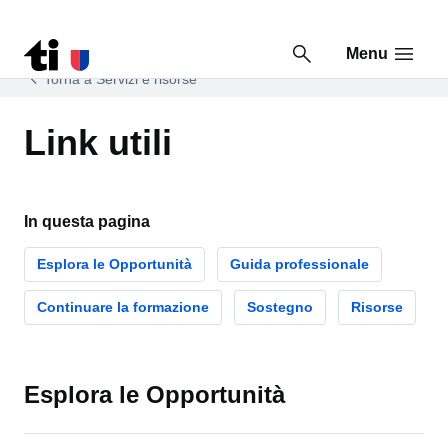
Menu
Vai al contenuto della pagina
Vai al piè di pagina
Torna a Servizi e risorse
Link utili
In questa pagina
Esplora le Opportunità
Guida professionale
Continuare la formazione
Sostegno
Risorse
Esplora le Opportunità