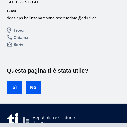
E-mail
decs-cps.bellinzonamanno.segretariato@edu.ti.ch
Trova
Chiama
Scrivi
Questa pagina ti è stata utile?
Sì
No
Navigando su questo sito accetti l'utilizzo statistico dei
cookies al fine del suo miglioramento.
Maggiori informazioni